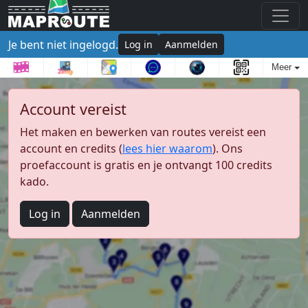
Je bent niet ingelogd.
Log in
Aanmelden
Meer
Account vereist
Het maken en bewerken van routes vereist een
account en credits (
lees hier waarom
). Ons
proefaccount is gratis en je ontvangt 100 credits
kado.
Log in
Aanmelden