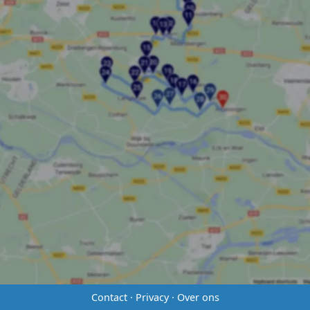
Contact
·
Privacy
·
Over ons