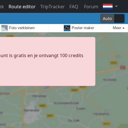
ek
Route editor
TripTracker
FAQ
Forum
Auto
Foto verkleinen
Poster maker
Meer
unt is gratis en je ontvangt 100 credits