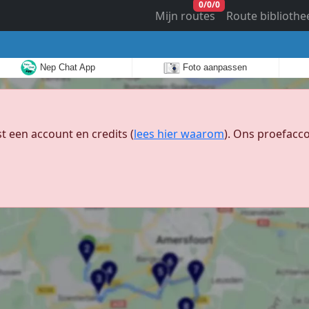
0
/
0
/
0
Mijn routes
Route bibliothe
Nep Chat App
Foto aanpassen
 een account en credits (
lees hier waarom
). Ons proefacco