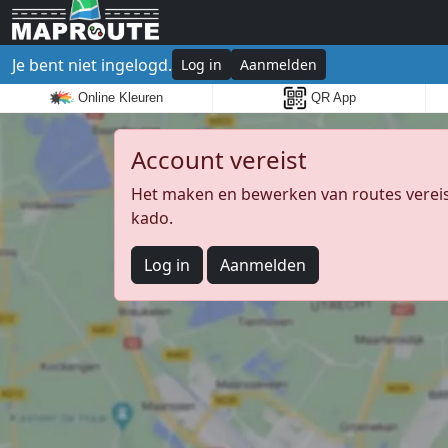
Je bent niet ingelogd.
Log in
Aanmelden
Online Kleuren
QR App
Account vereist
Het maken en bewerken van routes vereist
kado.
Log in
Aanmelden