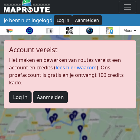
Je bent niet ingelogd.
Log in
Aanmelden
Meer
Account vereist
Het maken en bewerken van routes vereist een
account en credits (
lees hier waarom
). Ons
proefaccount is gratis en je ontvangt 100 credits
kado.
Log in
Aanmelden