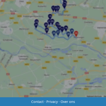
Contact
·
Privacy
·
Over ons