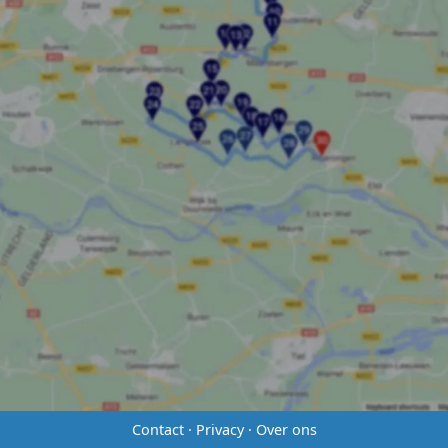
Contact
·
Privacy
·
Over ons