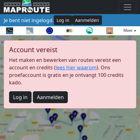
Je bent niet ingelogd.
Log in
Aanmelden
Meer
Account vereist
Het maken en bewerken van routes vereist een
account en credits (
lees hier waarom
). Ons
proefaccount is gratis en je ontvangt 100 credits
kado.
Log in
Aanmelden