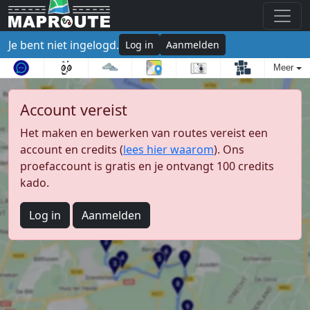
Je bent niet ingelogd.
Log in
Aanmelden
Meer
Account vereist
Het maken en bewerken van routes vereist een
account en credits (
lees hier waarom
). Ons
proefaccount is gratis en je ontvangt 100 credits
kado.
Log in
Aanmelden