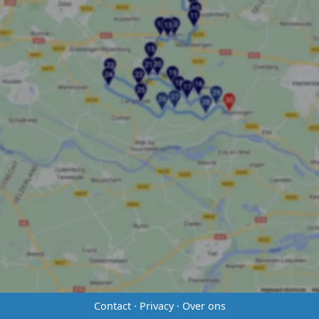
Contact
·
Privacy
·
Over ons