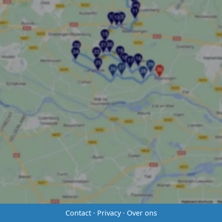
Contact
·
Privacy
·
Over ons