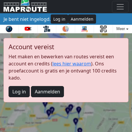
Je bent niet ingelogd.
Log in
Aanmelden
Meer
Account vereist
Het maken en bewerken van routes vereist een
account en credits (
lees hier waarom
). Ons
proefaccount is gratis en je ontvangt 100 credits
kado.
Log in
Aanmelden