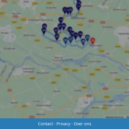
Contact
·
Privacy
·
Over ons