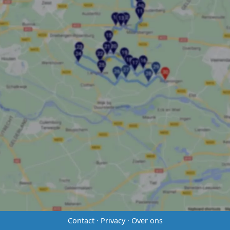
Contact
·
Privacy
·
Over ons