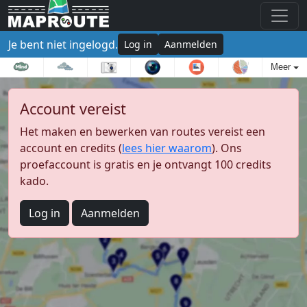
Je bent niet ingelogd.
Log in
Aanmelden
Meer
Account vereist
Het maken en bewerken van routes vereist een
account en credits (
lees hier waarom
). Ons
proefaccount is gratis en je ontvangt 100 credits
kado.
Log in
Aanmelden