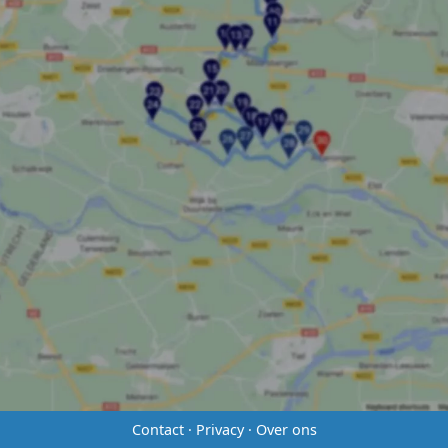
Contact
·
Privacy
·
Over ons