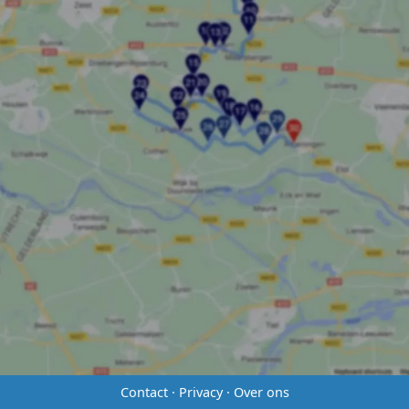
Contact
·
Privacy
·
Over ons