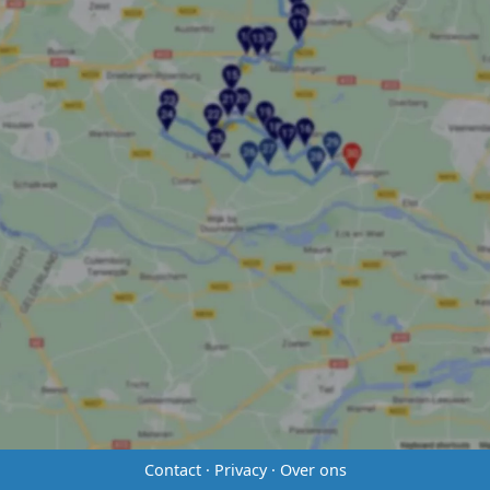
Contact
·
Privacy
·
Over ons