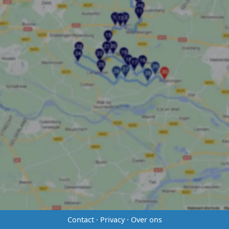
Contact
·
Privacy
·
Over ons