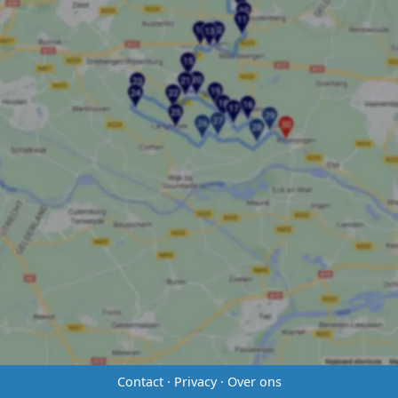
Contact
·
Privacy
·
Over ons