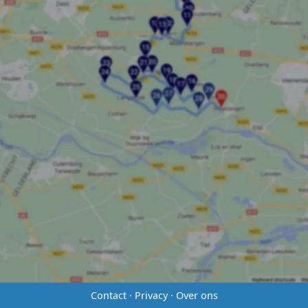
Contact
·
Privacy
·
Over ons