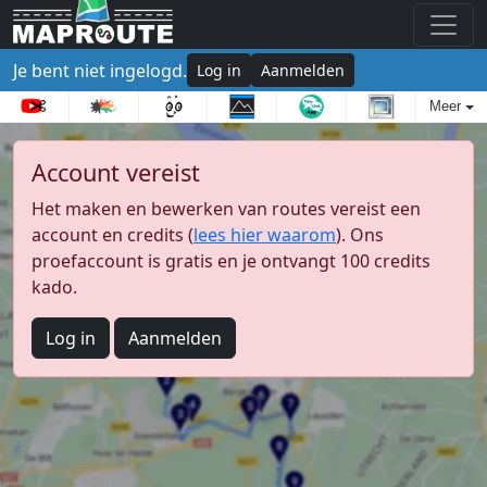
Je bent niet ingelogd.
Log in
Aanmelden
Meer
Account vereist
Het maken en bewerken van routes vereist een
account en credits (
lees hier waarom
). Ons
proefaccount is gratis en je ontvangt 100 credits
kado.
Log in
Aanmelden