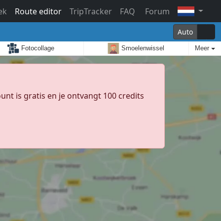
ek
Route editor
TripTracker
FAQ
Forum
Auto
Fotocollage
Smoelenwissel
Meer
unt is gratis en je ontvangt 100 credits