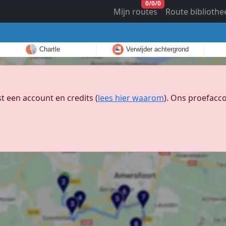
0
/
0
/
0
Mijn routes
Route bibliothe
Chartle
Verwijder achtergrond
 een account en credits (
lees hier waarom
). Ons proefacco