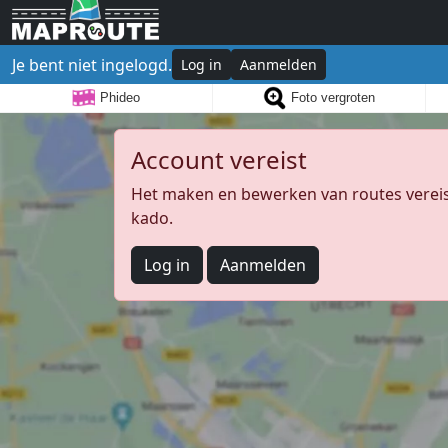
Je bent niet ingelogd.
Log in
Aanmelden
Phideo
Foto vergroten
Account vereist
Het maken en bewerken van routes vereist
kado.
Log in
Aanmelden