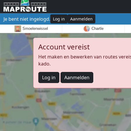
Je bent niet ingelogd.
Log in
Aanmelden
Smoelenwissel
Chartle
Account vereist
Het maken en bewerken van routes vereist
kado.
Log in
Aanmelden