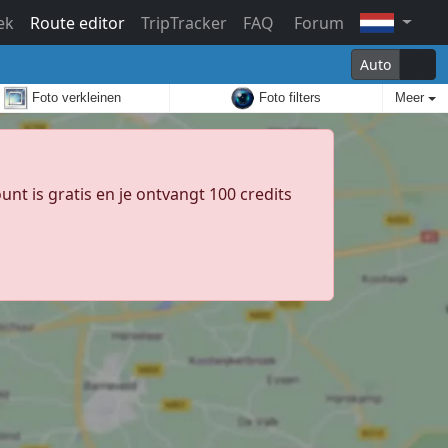
ek
Route editor
TripTracker
FAQ
Forum
Auto
Foto verkleinen
Foto filters
Meer
unt is gratis en je ontvangt 100 credits