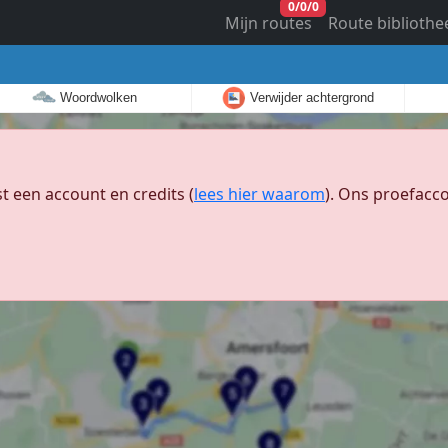
0
/
0
/
0
Mijn routes
Route bibliothe
Woordwolken
Verwijder achtergrond
 een account en credits (
lees hier waarom
). Ons proefacco