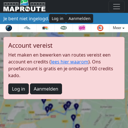
Je bent niet ingelogd.
Log in
Aanmelden
Meer
Account vereist
Het maken en bewerken van routes vereist een
account en credits (
lees hier waarom
). Ons
proefaccount is gratis en je ontvangt 100 credits
kado.
Log in
Aanmelden