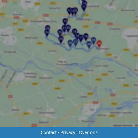
Contact
·
Privacy
·
Over ons