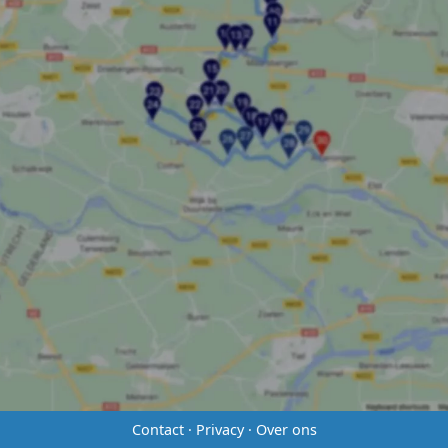
Contact
·
Privacy
·
Over ons