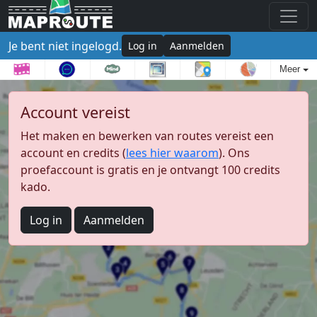
Je bent niet ingelogd.
Log in
Aanmelden
Meer
Account vereist
Het maken en bewerken van routes vereist een
account en credits (
lees hier waarom
). Ons
proefaccount is gratis en je ontvangt 100 credits
kado.
Log in
Aanmelden