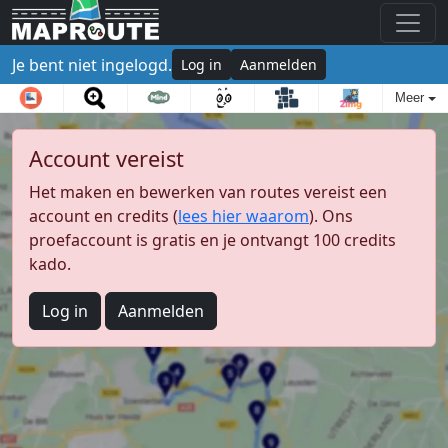
Je bent niet ingelogd.
Log in
Aanmelden
Meer
Account vereist
Het maken en bewerken van routes vereist een
account en credits (
lees hier waarom
). Ons
proefaccount is gratis en je ontvangt 100 credits
kado.
Log in
Aanmelden