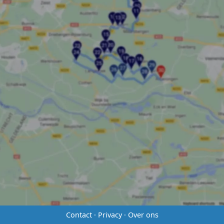
Contact
·
Privacy
·
Over ons