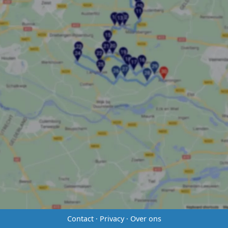
Contact
·
Privacy
·
Over ons