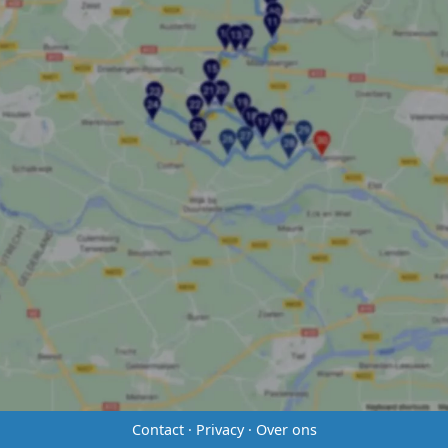
Contact
·
Privacy
·
Over ons