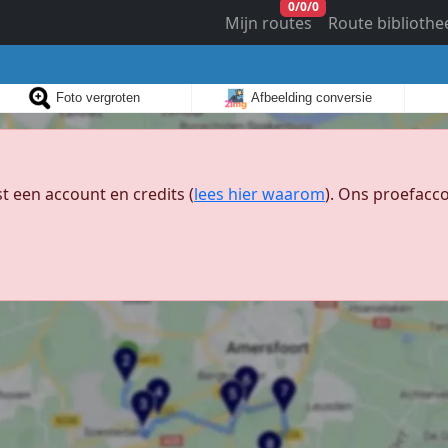
0
/
0
/
0
Mijn routes
Route bibliothe
Foto vergroten
Afbeelding conversie
 een account en credits (
lees hier waarom
). Ons proefacco