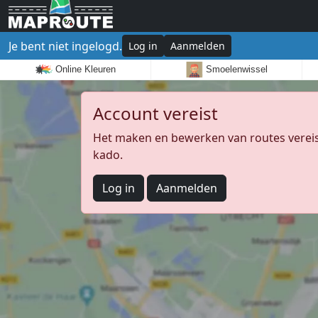
Je bent niet ingelogd.
Log in
Aanmelden
Online Kleuren
Smoelenwissel
Account vereist
Het maken en bewerken van routes vereist
kado.
Log in
Aanmelden