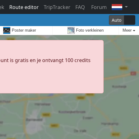
ek
Route editor
TripTracker
FAQ
Forum
Auto
Poster maker
Foto verkleinen
Meer
unt is gratis en je ontvangt 100 credits