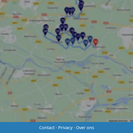
Contact
·
Privacy
·
Over ons