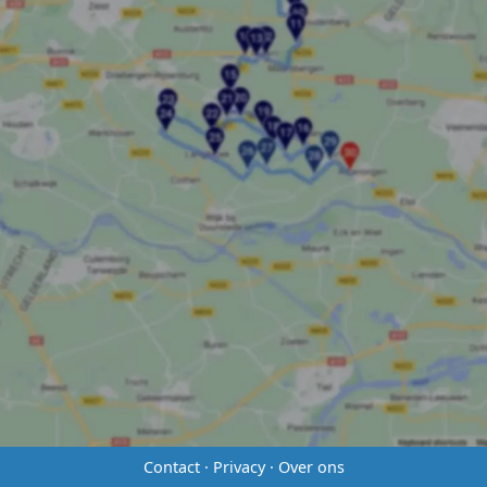
Contact
·
Privacy
·
Over ons