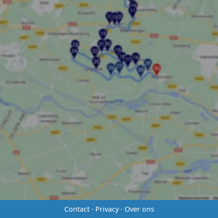
Contact
·
Privacy
·
Over ons