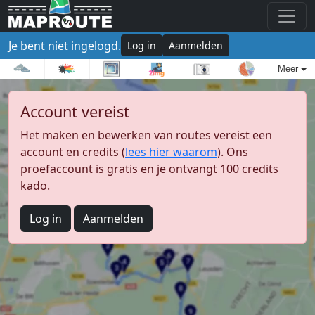
Je bent niet ingelogd.
Log in
Aanmelden
Meer
Account vereist
Het maken en bewerken van routes vereist een
account en credits (
lees hier waarom
). Ons
proefaccount is gratis en je ontvangt 100 credits
kado.
Log in
Aanmelden