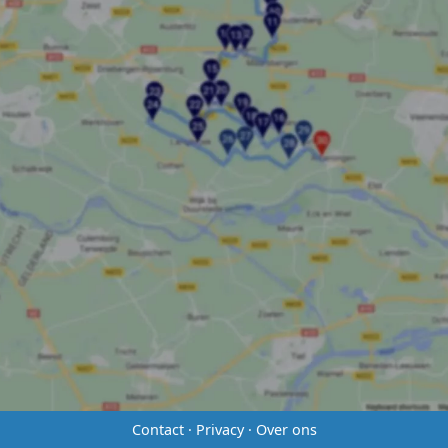
Contact
·
Privacy
·
Over ons