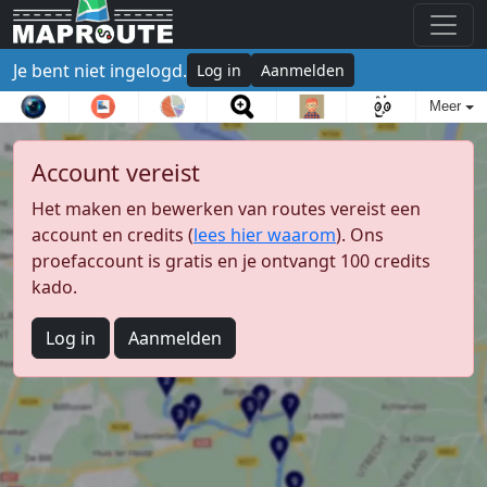
Je bent niet ingelogd.
Log in
Aanmelden
Meer
Account vereist
Het maken en bewerken van routes vereist een
account en credits (
lees hier waarom
). Ons
proefaccount is gratis en je ontvangt 100 credits
kado.
Log in
Aanmelden