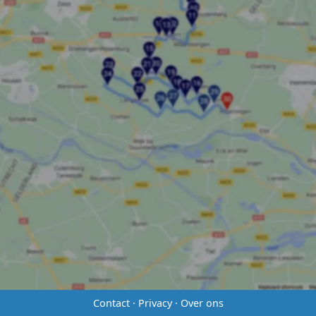
Contact
·
Privacy
·
Over ons