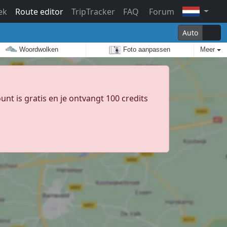
ek
Route editor
TripTracker
FAQ
Forum
Auto
Woordwolken
Foto aanpassen
Meer
unt is gratis en je ontvangt 100 credits