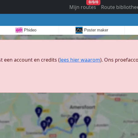
0
/
0
/
0
Mijn routes
Route bibliothe
Phideo
Poster maker
 een account en credits (
lees hier waarom
). Ons proefacco