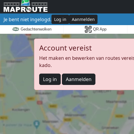
Je bent niet ingelogd.
Log in
Aanmelden
Gedachtenwolken
QR App
Account vereist
Het maken en bewerken van routes vereist
kado.
Log in
Aanmelden