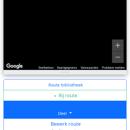
Sneltoetsen
Kaartgegevens
Voorwaarden
Probleem melden
Route bibliotheek
»
Rij route
Deel
Bewerk route