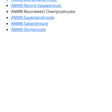
ANWB Noord Veluweroute
ANWB Noordwest Overijsselroute
ANWB Sagenlandroute
ANWB Sallandroute
ANWB Slingeroute
ANWB Strijd tegen het Water route
ANWB Tuinenroute
ANWB Vestingstedenroute etappe 1
ANWB Vestingstedenroute etappe 2
ANWB Vestingstedenroute etappe 3
ANWB Vestingstedenroute etappe 4
ANWB Zeebodemroute
ANWB Zuid Veluwe route