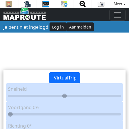
Meer
Je bent niet ingelogd.
Log in
Aanmelden
VirtualTrip
Snelheid
Voortgang
0%
Richting
0°