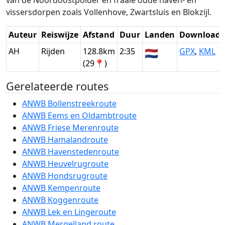
van de Noordoostpolder en fraaie oude haven- en
vissersdorpen zoals Vollenhove, Zwartsluis en Blokzijl.
Auteur
Reiswijze
Afstand
Duur
Landen
Download
AH
Rijden
128.8km
2:35
🇳🇱
GPX
,
KML
(29📍)
Gerelateerde routes
ANWB Bollenstreekroute
ANWB Eems en Oldambtroute
ANWB Friese Merenroute
ANWB Hamalandroute
ANWB Havenstedenroute
ANWB Heuvelrugroute
ANWB Hondsrugroute
ANWB Kempenroute
ANWB Koggenroute
ANWB Lek en Lingeroute
ANWB Mergelland route