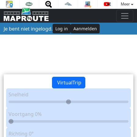
Meer
Je bent niet ingelogd.
Log in
Aanmelden
VirtualTrip
Snelheid
Voortgang
0%
Richting
0°