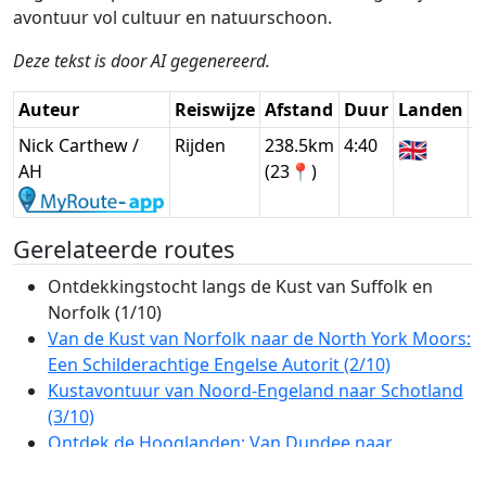
avontuur vol cultuur en natuurschoon.
Deze tekst is door AI gegenereerd.
Auteur
Reiswijze
Afstand
Duur
Landen
D
Nick Carthew /
Rijden
238.5km
4:40
🇬🇧
G
AH
(23📍)
Gerelateerde routes
Ontdekkingstocht langs de Kust van Suffolk en
Norfolk (1/10)
Van de Kust van Norfolk naar de North York Moors:
Een Schilderachtige Engelse Autorit (2/10)
Kustavontuur van Noord-Engeland naar Schotland
(3/10)
Ontdek de Hooglanden: Van Dundee naar
Inverness via de Cairngorms (4/10)