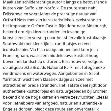
Maak een schilderachtige autorit langs de betoverende
kusten van Suffolk en Norfolk. De route start nabij
Felixstowe en voert langs de prachtige natuur van
Orford Ness met zijn karakteristieke kiezelstrand en
het imposante Orford Castle. Rijd door naar Aldeburgh,
bekend om zijn kiezelstranden en levendige
kunstscene, en vervolg naar het sfeervolle kustplaatsje
Southwold met kleurrijke strandhuisjes en een
iconische pier. Via het rustige binnenland kom je in
Framlingham, waar een middeleeuws kasteel hoog
boven het landschap uittorent. Beschouw vervolgens
de uitgestrekte Broads National Park met fotogenieke
windmolens en waterwegen. Aangekomen in Great
Yarmouth wacht een klassiek dagje aan zee met
attracties en brede stranden. Het laatste deel rijdt door
authentieke kustdorpjes en natuurgebieden bij Cromer,
bekend om de hoge kliffen en verse zeevruchten. Ideaal
voor liefhebbers van erfgoed, natuur en authentieke
Engelse dorpen, biedt deze route een onvergetelijk