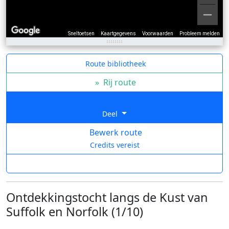
Sneltoetsen
Kaartgegevens
Voorwaarden
Probleem melden
Route bibliotheek
»
Rij route
Deel
Bewerk route
Credits vereist
Ontdekkingstocht langs de Kust van
Suffolk en Norfolk (1/10)