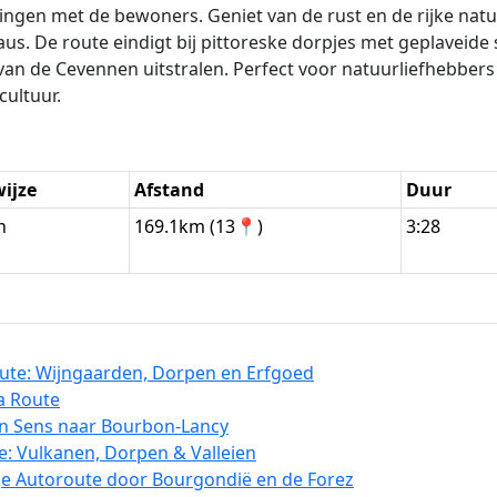
etingen met de bewoners. Geniet van de rust en de rijke nat
aus. De route eindigt bij pittoreske dorpjes met geplaveid
van de Cevennen uitstralen. Perfect voor natuurliefhebbers 
cultuur.
wijze
Afstand
Duur
n
169.1km (13📍)
3:28
te: Wijngaarden, Dorpen en Erfgoed
a Route
n Sens naar Bourbon-Lancy
e: Vulkanen, Dorpen & Valleien
ge Autoroute door Bourgondië en de Forez