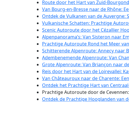
Route door het Hart van Zuid-Bourgond
Van Bourg-en-Bresse naar de Rhône: Een
Ontdek de Vulkanen van de Auvergne: S
Vulkanische Schatten: Prachtige Autor
Scenic Autoroute door het Cézallier Ho
Alpenpanorama’s: Van Sisteron naar Emb
Prachtige Autoroute Rond het Meer va
Schitterende Alpenroute: Annecy naar 
Adembenemende Alpenroute: Van Chamo
Grote Alpenroute: Van Briançon naar de
Reis door het Hart van de Loirevallei: 
Van Châteauroux naar de Charente: Een
Ontdek het Prachtige Hart van Centraal-
Prachtige Autoroute door de Cevennen:
Ontdek de Prachtige Hooglanden van 
Panoramische Autorit door de Cévennes 
Scenic Erfgoedroute van Vlaanderen na
Panoramische Verkenningsroute: Opaal