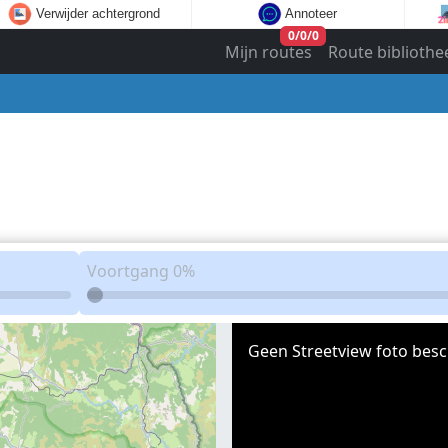
Verwijder achtergrond
Annoteer
0
/
0
/
0
Mijn routes
Route bibliothe
Voortgang
0%
Geen Streetview foto besc