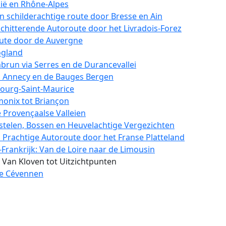
ië en Rhône-Alpes
 schilderachtige route door Bresse en Ain
chitterende Autoroute door het Livradois-Forez
oute door de Auvergne
ogland
run via Serres en de Durancevallei
n Annecy en de Bauges Bergen
Bourg-Saint-Maurice
nix tot Briançon
 Provençaalse Valleien
Kastelen, Bossen en Heuvelachtige Vergezichten
 Prachtige Autoroute door het Franse Platteland
Frankrijk: Van de Loire naar de Limousin
 Van Kloven tot Uitzichtpunten
de Cévennen
en Héraultvallei
ar Noord-Frankrijk
kust & Frans-Vlaanderen