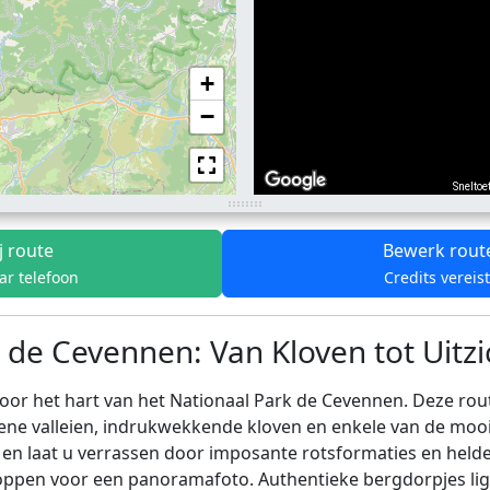
+
−
Sneltoe
j route
Bewerk rout
ar telefoon
Credits vereis
 de Cevennen: Van Kloven tot Uitz
het hart van het Nationaal Park de Cevennen. Deze route 
oene valleien, indrukwekkende kloven en enkele van de moo
 en laat u verrassen door imposante rotsformaties en hel
toppen voor een panoramafoto. Authentieke bergdorpjes lig