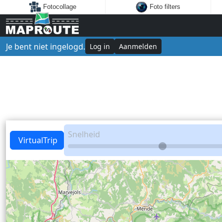
Fotocollage
Foto filters
Je bent niet ingelogd.
Log in
Aanmelden
Snelheid
VirtualTrip