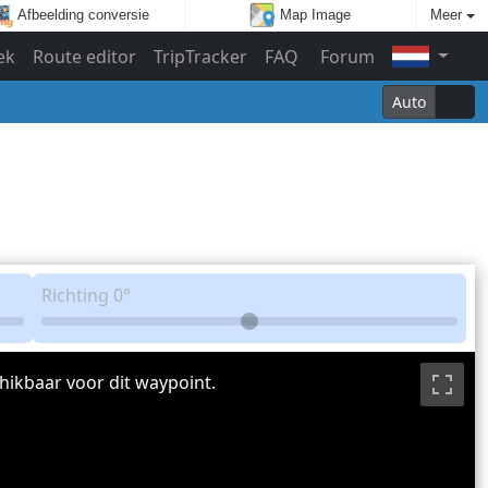
Afbeelding conversie
Map Image
Meer
ek
Route editor
TripTracker
FAQ
Forum
Auto
Richting
0°
hikbaar voor dit waypoint.