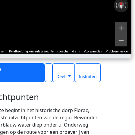
tsen
De afbeelding kan auteursrechtelijk beschermd zijn
Voorwaarden
Probleem melden
e
t
Deel
Insluiten
ichtpunten
begint in het historische dorp Florac,
iste uitzichtpunten van de regio. Bewonder
derblauw water diep onder u. Onderweg
gen op de route voor een proeverij van