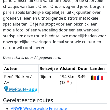
panoramisch uitzicht vanaf de heuvel, of de sfeervolle
straatjes van Saint-Omer. Onderweg vind je verborgen
parels zoals landelijke kapelletjes, uitkijkpunten over
groene valleien en uitnodigende bistro’s met lokale
specialiteiten. Of je nu stopt voor een picknick, een
mooie foto, of een wandeling door een eeuwenoud
stadsplein: deze route biedt talloze mogelijkheden voor
onvergetelijke ervaringen. Ideaal voor wie cultuur en
natuur wil combineren.
Deze tekst is door AI gegenereerd.
Auteur
Reiswijze
Afstand
Duur
Landen
D
René Plücken /
Rijden
194.5km
3:49
🇧🇪
🇫🇷
G
AH
(13📍)
Gerelateerde routes
ANWB Westerwolde Emsroute