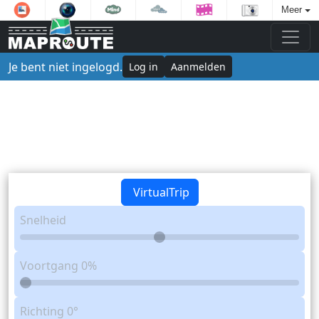
Meer
Je bent niet ingelogd.
Log in
Aanmelden
VirtualTrip
Snelheid
Voortgang
0%
Richting
0°