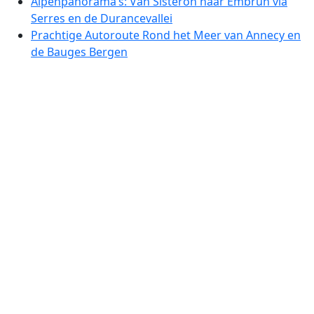
Alpenpanorama’s: Van Sisteron naar Embrun via
Serres en de Durancevallei
Prachtige Autoroute Rond het Meer van Annecy en
de Bauges Bergen
Schitterende Alpenroute: Annecy naar Bourg-Saint-
Maurice
Adembenemende Alpenroute: Van Chamonix tot
Briançon
Grote Alpenroute: Van Briançon naar de
Provençaalse Valleien
Reis door het Hart van de Loirevallei: Kastelen,
Bossen en Heuvelachtige Vergezichten
Van Châteauroux naar de Charente: Een Prachtige
Autoroute door het Franse Platteland
Ontdek het Prachtige Hart van Centraal-Frankrijk:
Van de Loire naar de Limousin
Prachtige Autoroute door de Cevennen: Van Kloven
tot Uitzichtpunten
Ontdek de Prachtige Hooglanden van de Cévennen