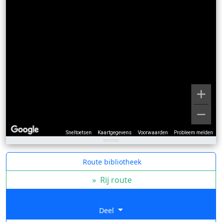
Sneltoetsen
Kaartgegevens
Voorwaarden
Probleem melden
Route bibliotheek
»
Rij route
Deel