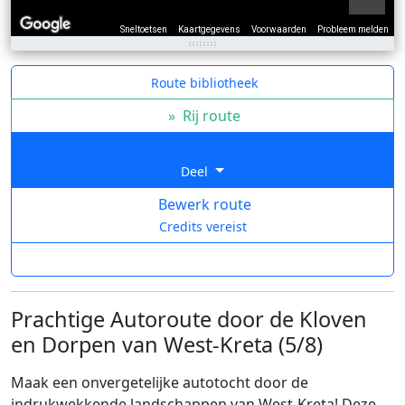
Sneltoetsen
Kaartgegevens
Voorwaarden
Probleem melden
Route bibliotheek
»
Rij route
Deel
Bewerk route
Credits vereist
Prachtige Autoroute door de Kloven
en Dorpen van West-Kreta (5/8)
Maak een onvergetelijke autotocht door de
indrukwekkende landschappen van West-Kreta! Deze