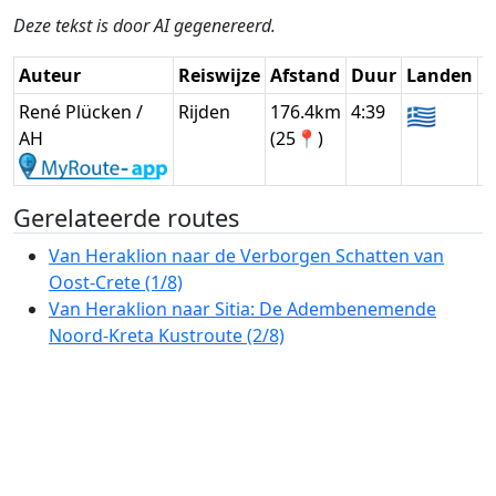
Deze tekst is door AI gegenereerd.
Auteur
Reiswijze
Afstand
Duur
Landen
D
René Plücken /
Rijden
176.4km
4:39
🇬🇷
G
AH
(25📍)
Gerelateerde routes
Van Heraklion naar de Verborgen Schatten van
Oost-Crete (1/8)
Van Heraklion naar Sitia: De Adembenemende
Noord-Kreta Kustroute (2/8)
De Oostelijke Schoonheden van Kreta: Van
Heraklion naar het Lassithi-plateau (3/8)
Noord-Kretenzische Parels: Een Prachtige
Autoroute van Rethymno naar Georgioupoli (4/8)
Prachtige Autoroute door de Kloven en Dorpen van
West-Kreta (5/8)