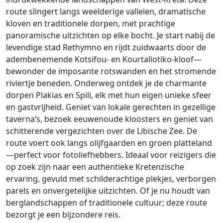
route slingert langs weelderige valleien, dramatische
kloven en traditionele dorpen, met prachtige
panoramische uitzichten op elke bocht. Je start nabij de
levendige stad Rethymno en rijdt zuidwaarts door de
adembenemende Kotsifou- en Kourtaliotiko-kloof—
bewonder de imposante rotswanden en het stromende
riviertje beneden. Onderweg ontdek je de charmante
dorpen Plakias en Spili, elk met hun eigen unieke sfeer
en gastvrijheid. Geniet van lokale gerechten in gezellige
taverna’s, bezoek eeuwenoude kloosters en geniet van
schitterende vergezichten over de Libische Zee. De
route voert ook langs olijfgaarden en groen platteland
—perfect voor fotoliefhebbers. Ideaal voor reizigers die
op zoek zijn naar een authentieke Kretenzische
ervaring, gevuld met schilderachtige plekjes, verborgen
parels en onvergetelijke uitzichten. Of je nu houdt van
berglandschappen of traditionele cultuur; deze route
bezorgt je een bijzondere reis.