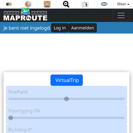
Meer
Je bent niet ingelogd.
Log in
Aanmelden
VirtualTrip
Snelheid
Voortgang
0%
Richting
0°