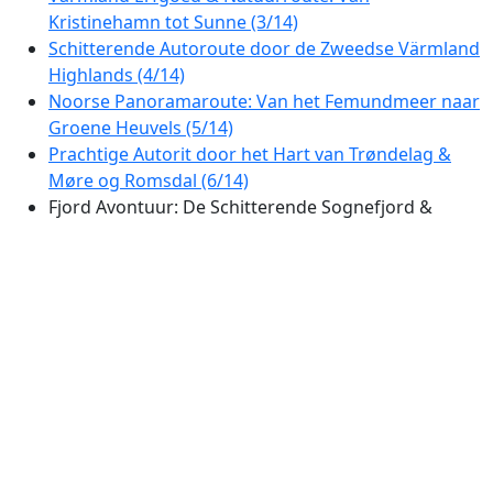
Kristinehamn tot Sunne (3/14)
Schitterende Autoroute door de Zweedse Värmland
Highlands (4/14)
Noorse Panoramaroute: Van het Femundmeer naar
Groene Heuvels (5/14)
Prachtige Autorit door het Hart van Trøndelag &
Møre og Romsdal (6/14)
Fjord Avontuur: De Schitterende Sognefjord &
Sunnmøre Route (7/14)
Majestueuze Fjorden en Bergpassen: Noorwegen's
Prachtige Autoroute van Geiranger naar Bergen
(8/14)
Fjord Avontuur: Schitterende Autorit van
Vossevangen naar Egersund (9/14)
De Fjorden en Hooglanden: Prachtige Autoroute
van Egersund naar Telemark (10/14)
Noorse Sprookjesroute: Van de Meren van Rauland
naar de Kust van de Oslofjord (11/14)