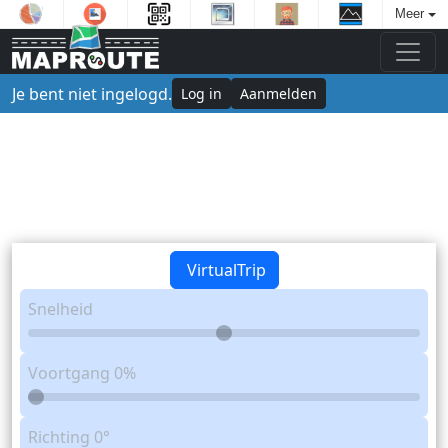
Meer
Je bent niet ingelogd.
Log in
Aanmelden
VirtualTrip
Snelheid
Voortgang
0%
Richting
0°