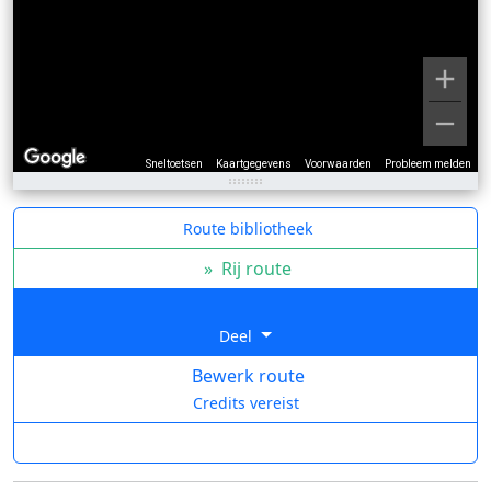
Sneltoetsen
Kaartgegevens
Voorwaarden
Probleem melden
Route bibliotheek
»
Rij route
Deel
Bewerk route
Credits vereist