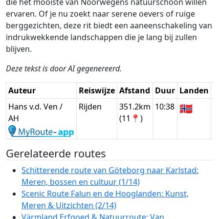
die het mooiste van Noorwegens natuurschoon willen
ervaren. Of je nu zoekt naar serene oevers of ruige
berggezichten, deze rit biedt een aaneenschakeling van
indrukwekkende landschappen die je lang bij zullen
blijven.
Deze tekst is door AI gegenereerd.
Auteur
Reiswijze
Afstand
Duur
Landen
D
Hans v.d. Ven /
Rijden
351.2km
10:38
🇳🇴
G
AH
(11📍)
Gerelateerde routes
Schitterende route van Göteborg naar Karlstad:
Meren, bossen en cultuur (1/14)
Scenic Route Falun en de Hooglanden: Kunst,
Meren & Uitzichten (2/14)
Värmland Erfgoed & Natuurroute: Van