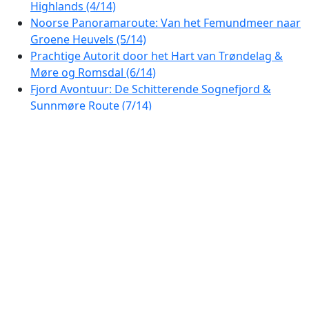
Highlands (4/14)
Noorse Panoramaroute: Van het Femundmeer naar
Groene Heuvels (5/14)
Prachtige Autorit door het Hart van Trøndelag &
Møre og Romsdal (6/14)
Fjord Avontuur: De Schitterende Sognefjord &
Sunnmøre Route (7/14)
Majestueuze Fjorden en Bergpassen: Noorwegen's
Prachtige Autoroute van Geiranger naar Bergen
(8/14)
Fjord Avontuur: Schitterende Autorit van
Vossevangen naar Egersund (9/14)
De Fjorden en Hooglanden: Prachtige Autoroute
van Egersund naar Telemark (10/14)
Noorse Sprookjesroute: Van de Meren van Rauland
naar de Kust van de Oslofjord (11/14)
Van Oslofjord tot het Vätternmeer: Een Prachtige
Noordse Autoroute (12/14)
Schilderachtige Hooglandenroute: Ontdek het