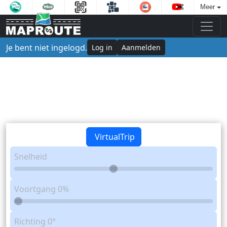
Meer
Je bent niet ingelogd.
Log in
Aanmelden
VirtualTrip
Snelheid
Voortgang
0%
Richting
0°