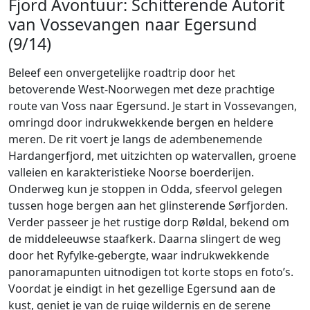
Fjord Avontuur: Schitterende Autorit
van Vossevangen naar Egersund
(9/14)
Beleef een onvergetelijke roadtrip door het
betoverende West-Noorwegen met deze prachtige
route van Voss naar Egersund. Je start in Vossevangen,
omringd door indrukwekkende bergen en heldere
meren. De rit voert je langs de adembenemende
Hardangerfjord, met uitzichten op watervallen, groene
valleien en karakteristieke Noorse boerderijen.
Onderweg kun je stoppen in Odda, sfeervol gelegen
tussen hoge bergen aan het glinsterende Sørfjorden.
Verder passeer je het rustige dorp Røldal, bekend om
de middeleeuwse staafkerk. Daarna slingert de weg
door het Ryfylke-gebergte, waar indrukwekkende
panoramapunten uitnodigen tot korte stops en foto’s.
Voordat je eindigt in het gezellige Egersund aan de
kust, geniet je van de ruige wildernis en de serene