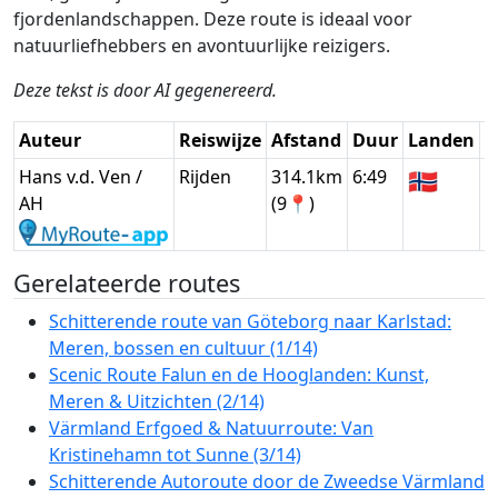
fjordenlandschappen. Deze route is ideaal voor
natuurliefhebbers en avontuurlijke reizigers.
Deze tekst is door AI gegenereerd.
Auteur
Reiswijze
Afstand
Duur
Landen
D
Hans v.d. Ven /
Rijden
314.1km
6:49
🇳🇴
G
AH
(9📍)
Gerelateerde routes
Schitterende route van Göteborg naar Karlstad:
Meren, bossen en cultuur (1/14)
Scenic Route Falun en de Hooglanden: Kunst,
Meren & Uitzichten (2/14)
Värmland Erfgoed & Natuurroute: Van
Kristinehamn tot Sunne (3/14)
Schitterende Autoroute door de Zweedse Värmland