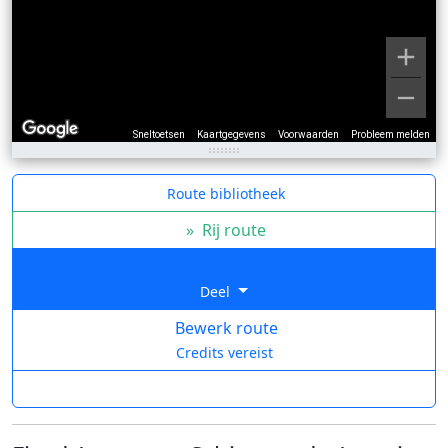
Sneltoetsen
Kaartgegevens
Voorwaarden
Probleem melden
Route bibliotheek
»
Rij route
Deel
Bewerk route
Credits vereist