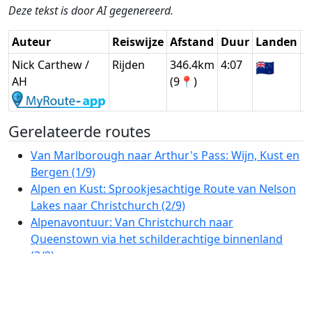
Deze tekst is door AI gegenereerd.
Auteur
Reiswijze
Afstand
Duur
Landen
D
Nick Carthew /
Rijden
346.4km
4:07
🇳🇿
G
AH
(9📍)
Gerelateerde routes
Van Marlborough naar Arthur's Pass: Wijn, Kust en
Bergen (1/9)
Alpen en Kust: Sprookjesachtige Route van Nelson
Lakes naar Christchurch (2/9)
Alpenavontuur: Van Christchurch naar
Queenstown via het schilderachtige binnenland
(3/9)
Schilderachtige Hooglanden van Otago: Van
Cromwell naar Dunedin (4/9)
Scenic Kustroute van Otago naar Southland (5/9)