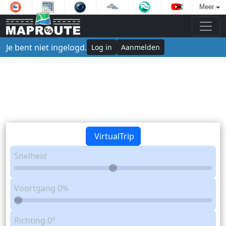
Meer
Je bent niet ingelogd.
Log in
Aanmelden
VirtualTrip
Snelheid
Voortgang
0%
Richting
0°