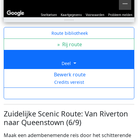
Sneltoetsen
Kaartgegevens
Voorwaarden
Probleem melden
Route bibliotheek
»
Rij route
Deel
Bewerk route
Credits vereist
Zuidelijke Scenic Route: Van Riverton
naar Queenstown (6/9)
Maak een adembenemende reis door het schitterende