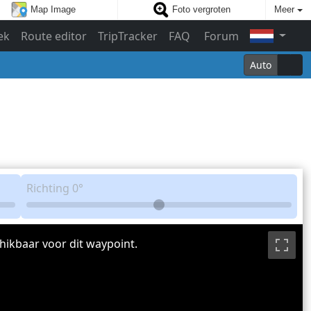
Map Image
Foto vergroten
Meer
ek
Route editor
TripTracker
FAQ
Forum
Auto
Richting
0°
hikbaar voor dit waypoint.