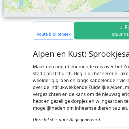
»
Ri
Route bibliotheek
Stuur na
Alpen en Kust: Sprookjesa
Maak een adembenemende reis over het Zuid
stad Christchurch. Begin bij het serene La
weelderig groen en langs kabbelende rivier
over de indrukwekkende Zuidelijke Alpen, me
vergezichten en de kans om de nieuwsgierig
hebt en gezellige dorpjes en wijngaarden t
mogelijkheden om inheemse dieren te zien. 
Deze tekst is door AI gegenereerd.