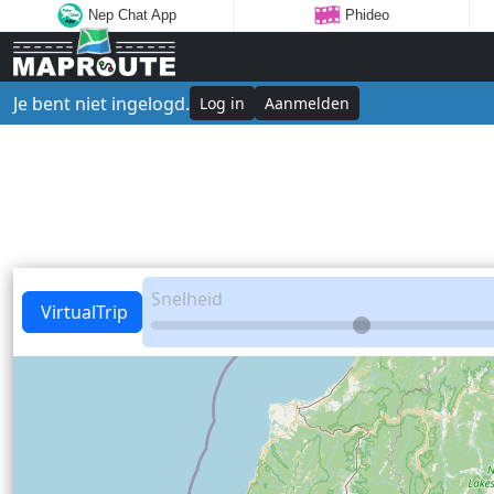
Nep Chat App
Phideo
Je bent niet ingelogd.
Log in
Aanmelden
Snelheid
VirtualTrip