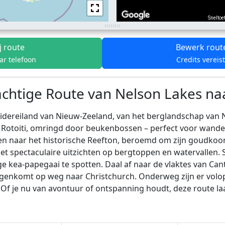
Sneltoe
j route
Bewerk rout
ar telefoon
Credits vereis
chtige Route van Nelson Lakes naa
ereiland van Nieuw-Zeeland, van het berglandschap van Ne
ke Rotoiti, omringd door beukenbossen – perfect voor wande
en naar het historische Reefton, beroemd om zijn goudkoor
t spectaculaire uitzichten op bergtoppen en watervallen. S
e kea-papegaai te spotten. Daal af naar de vlaktes van Can
egenkomt op weg naar Christchurch. Onderweg zijn er volop
Of je nu van avontuur of ontspanning houdt, deze route laa