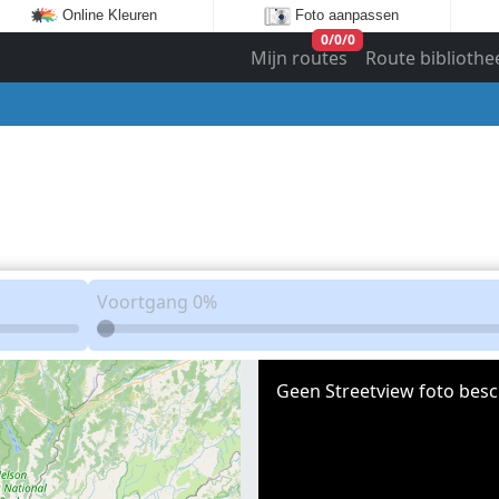
Online Kleuren
Foto aanpassen
0
/
0
/
0
Mijn routes
Route bibliothe
Voortgang
0%
Geen Streetview foto besc