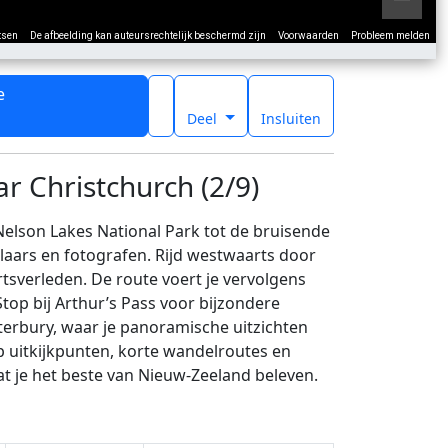
tsen
De afbeelding kan auteursrechtelijk beschermd zijn
Voorwaarden
Probleem melden
e
t
Deel
Insluiten
r Christchurch (2/9)
lson Lakes National Park tot de bruisende
laars en fotografen. Rijd westwaarts door
tsverleden. De route voert je vervolgens
top bij Arthur’s Pass voor bijzondere
terbury, waar je panoramische uitzichten
 uitkijkpunten, korte wandelroutes en
t je het beste van Nieuw-Zeeland beleven.