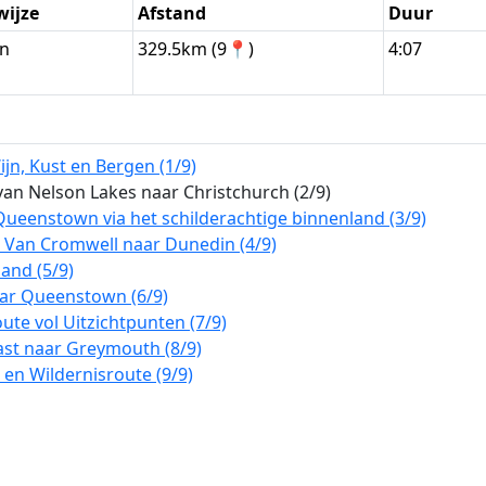
wijze
Afstand
Duur
en
329.5km (9📍)
4:07
jn, Kust en Bergen (1/9)
van Nelson Lakes naar Christchurch (2/9)
ueenstown via het schilderachtige binnenland (3/9)
 Van Cromwell naar Dunedin (4/9)
and (5/9)
naar Queenstown (6/9)
te vol Uitzichtpunten (7/9)
ast naar Greymouth (8/9)
en Wildernisroute (9/9)