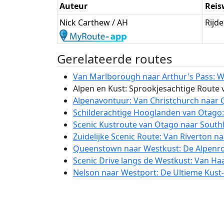
Auteur
Reis
Nick Carthew / AH
Rijd
Gerelateerde routes
Van Marlborough naar Arthur's Pass: Wi
Alpen en Kust: Sprookjesachtige Route 
Alpenavontuur: Van Christchurch naar Q
Schilderachtige Hooglanden van Otago:
Scenic Kustroute van Otago naar Southl
Zuidelijke Scenic Route: Van Riverton 
Queenstown naar Westkust: De Alpenrou
Scenic Drive langs de Westkust: Van Ha
Nelson naar Westport: De Ultieme Kust- 