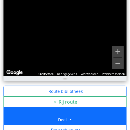
Sneltoetsen
Kaartgegevens
Voorwaarden
Probleem melden
Route bibliotheek
»
Rij route
Deel