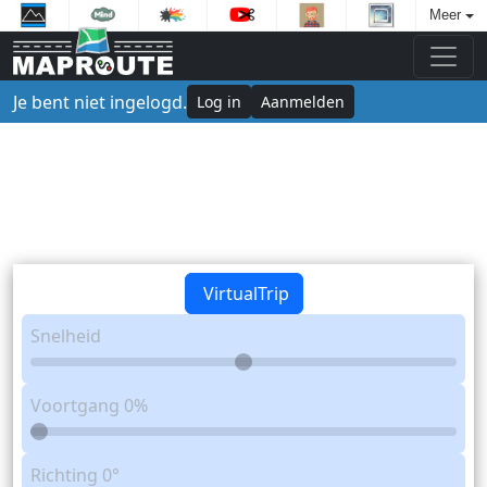
Meer
Je bent niet ingelogd.
Log in
Aanmelden
VirtualTrip
Snelheid
Voortgang
0%
Richting
0°