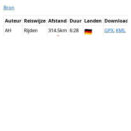
Bron
Auteur
Reiswijze
Afstand
Duur
Landen
Download
AH
Rijden
314.5km
6:28
🇩🇪
GPX
,
KML
(12📍)