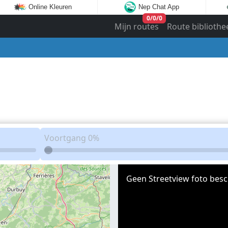
Online Kleuren
Nep Chat App
0
/
0
/
0
Mijn routes
Route bibliothe
Voortgang
0%
Geen Streetview foto besc