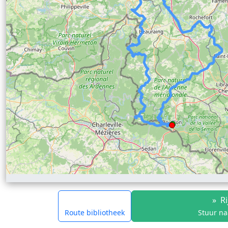
»
Ri
Route bibliotheek
Stuur na