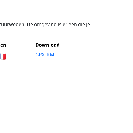
stuurwegen. De omgeving is er een die je
den
Download
🇷
GPX
,
KML