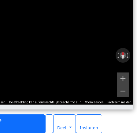
tsen
De afbeelding kan auteursrechtelijk beschermd zijn
Voorwaarden
Probleem melden
e
t
Deel
Insluiten