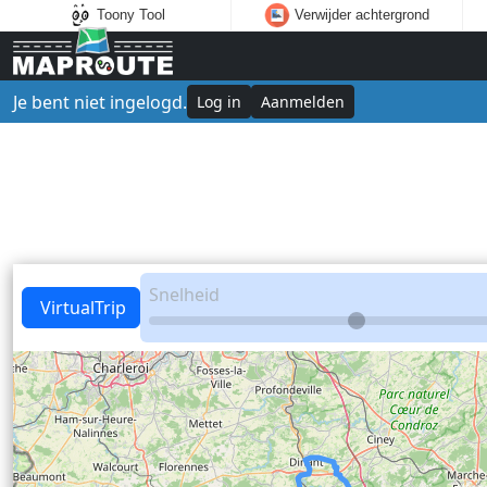
Toony Tool
Verwijder achtergrond
Je bent niet ingelogd.
Log in
Aanmelden
Snelheid
VirtualTrip