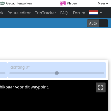
Gedachtenwolken
Phideo
Meer
ek
Route editor
TripTracker
FAQ
Forum
Auto
Richting
0°
hikbaar voor dit waypoint.