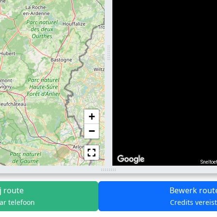
+
−
Sneltoe
j route
Bewerk rout
ar telefoon
Credits vereis