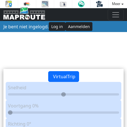
Meer
Je bent niet ingelogd.
Log in
Aanmelden
VirtualTrip
Snelheid
Voortgang
0%
Richting
0°