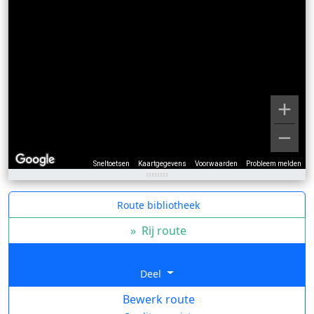
Sneltoetsen
Kaartgegevens
Voorwaarden
Probleem melden
Route bibliotheek
»
Rij route
Deel
Bewerk route