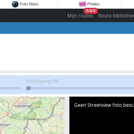
Foto filters
Phideo
0
/
0
/
0
Mijn routes
Route bibliothe
Voortgang
0%
Geen Streetview foto besc