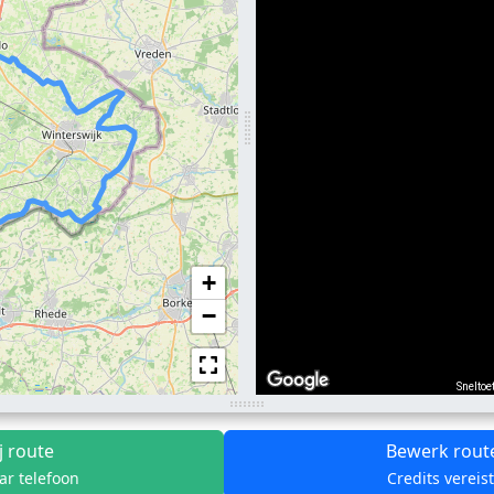
+
−
Sneltoe
j route
Bewerk rout
ar telefoon
Credits vereis