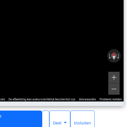
tsen
De afbeelding kan auteursrechtelijk beschermd zijn
Voorwaarden
Probleem melden
e
t
Deel
Insluiten