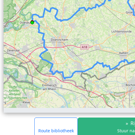
»
Ri
Route bibliotheek
Stuur na