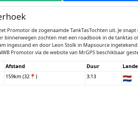
erhoek
, zet Promotor de zogenaamde TankTasTochten uit. Je snapt
ver binnenwegen zochten met een roadbook in de tanktas 
am ingescand en door Leon Stolk in Mapsource ingetekend e
ANWB Promotor via de website van MrGPS beschikbaar geste
Afstand
Duur
Lande
159km (32📍)
3:13
🇳🇱