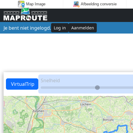
Map Image
Afbeelding conversie
Je bent niet ingelogd.
Log in
Aanmelden
Snelheid
VirtualTrip