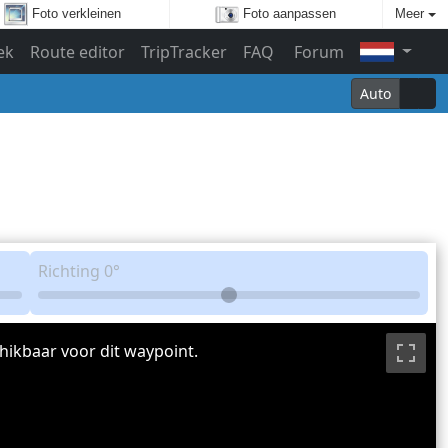
Foto verkleinen
Foto aanpassen
Meer
ek
Route editor
TripTracker
FAQ
Forum
Auto
Richting
0°
hikbaar voor dit waypoint.