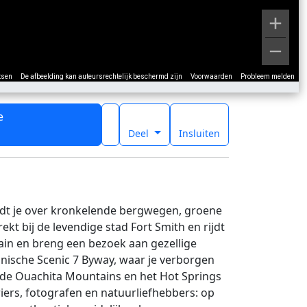
tsen
De afbeelding kan auteursrechtelijk beschermd zijn
Voorwaarden
Probleem melden
e
t
Deel
Insluiten
idt je over kronkelende bergwegen, groene
kt bij de levendige stad Fort Smith en rijdt
tain en breng een bezoek aan gezellige
conische Scenic 7 Byway, waar je verborgen
nd de Ouachita Mountains en het Hot Springs
iers, fotografen en natuurliefhebbers: op