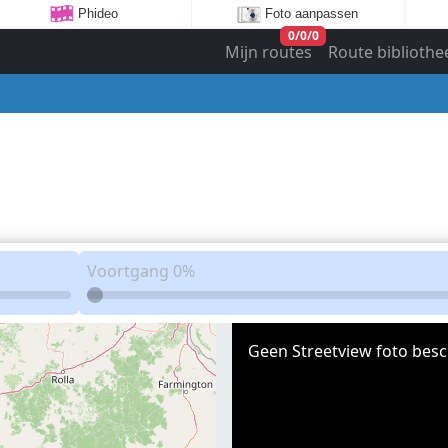
Phideo
Foto aanpassen
0
/
0
/
0
Mijn routes
Route bibliothe
Voortgang
0%
Geen Streetview foto besc