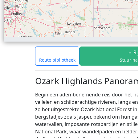
»
Ri
Route bibliotheek
Stuur na
Ozark Highlands Panoram
Begin een adembenemende reis door het har
valleien en schilderachtige rivieren, langs 
zo het uitgestrekte Ozark National Forest i
bergstadjes zoals Jasper, bekend om hun gast
watervallen, imposante rotspartijen en stil
National Park, waar wandelpaden en heldere