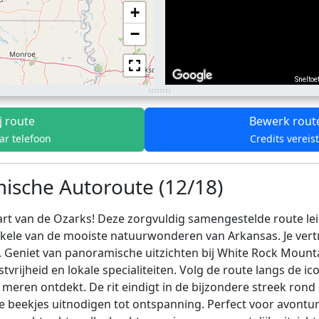
+
−
Sneltoe
j route
Bewerk rout
ar telefoon
Credits vereis
ische Autoroute (12/18)
t van de Ozarks! Deze zorgvuldig samengestelde route le
enkele van de mooiste natuurwonderen van Arkansas. Je vertre
n. Geniet van panoramische uitzichten bij White Rock Moun
vrijheid en lokale specialiteiten. Volg de route langs de i
le meren ontdekt. De rit eindigt in de bijzondere streek ro
 beekjes uitnodigen tot ontspanning. Perfect voor avontur