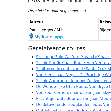
de Ozark Highlands Panoramische Autoroute 
Deze tekst is door AI gegenereerd.
Auteur
Reisw
Paul Hedges / AH
Rijde
Gerelateerde routes
Prachtige Zuid-Californië: Van LAX naa
Scenic Pacific Coast Route: Van Ventura
Schitterende route van de Santa Cruz 
Van Sierra naar Vegas: De Prachtige Woe
Scenic Autoroute door het Zuidwesten v
De Wonderlijke Utah Route: Van Bryce 
Van Four Corners naar de San Juan Skyw
Prachtige route door de San Juan Mount
De Betoverende Hooglandenroute: Van T
Ontdek het Hart van de Texas Panhandl