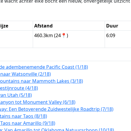
wacht achter elke bocht een nieuw, onvergetelijk uitzicht 
ijze
Afstand
Duur
n
460.3km (24📍)
6:09
r de adembenemende Pacific Coast (1/18)
 naar Watsonville (2/18)
Mountains naar Mammoth Lakes (3/18)
stijnroute (4/18)
an Utah (5/18)
Canyon tot Monument Valley (6/18)
ay: Een Betoverende Zuidwestelijke Roadtrip (7/18)
ains naar Taos (8/18)
aos naar Amarillo (9/18)
e: Van Amarillo tot Oklahoma Natuurschoon (10/18)