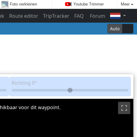
Foto verkleinen
Youtube Trimmer
Meer
ek
Route editor
TripTracker
FAQ
Forum
Auto
Richting
0°
hikbaar voor dit waypoint.