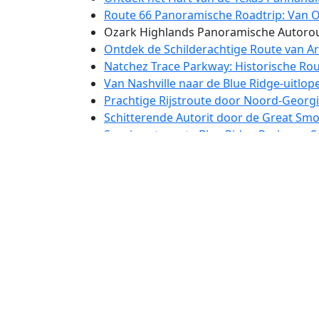
Route 66 Panoramische Roadtrip: Van O
Ozark Highlands Panoramische Autorou
Ontdek de Schilderachtige Route van A
Natchez Trace Parkway: Historische Rou
Van Nashville naar de Blue Ridge-uitlop
Prachtige Rijstroute door Noord-Georgi
Schitterende Autorit door de Great Sm
Scenic autoroute Blue Ridge Parkway: 