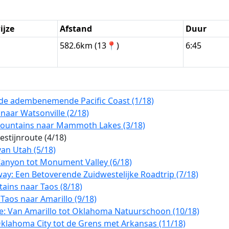
ijze
Afstand
Duur
n
582.6km (13📍)
6:45
r de adembenemende Pacific Coast (1/18)
 naar Watsonville (2/18)
Mountains naar Mammoth Lakes (3/18)
stijnroute (4/18)
an Utah (5/18)
Canyon tot Monument Valley (6/18)
ay: Een Betoverende Zuidwestelijke Roadtrip (7/18)
ains naar Taos (8/18)
aos naar Amarillo (9/18)
e: Van Amarillo tot Oklahoma Natuurschoon (10/18)
klahoma City tot de Grens met Arkansas (11/18)