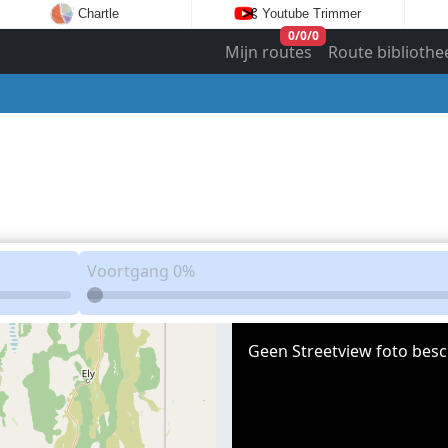
Chartle
Youtube Trimmer
0
/
0
/
0
Mijn routes
Route bibliothe
Voortgang
0%
Geen Streetview foto besc