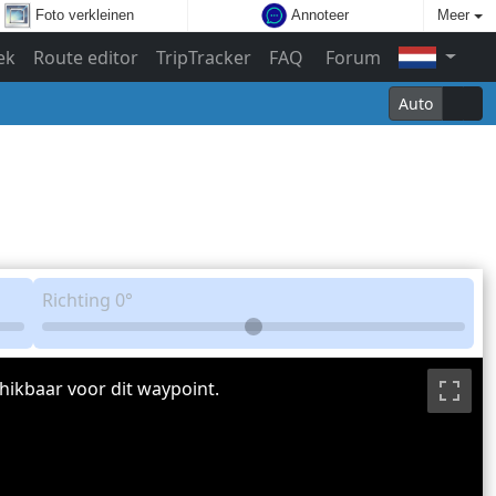
Foto verkleinen
Annoteer
Meer
ek
Route editor
TripTracker
FAQ
Forum
Auto
Richting
0°
hikbaar voor dit waypoint.