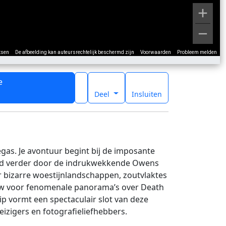
tsen
De afbeelding kan auteursrechtelijk beschermd zijn
Voorwaarden
Probleem melden
e
t
Deel
Insluiten
egas. Je avontuur begint bij de imposante
jd verder door de indrukwekkende Owens
r bizarre woestijnlandschappen, zoutvlaktes
 View voor fenomenale panorama’s over Death
ip vormt een spectaculair slot van deze
izigers en fotografieliefhebbers.