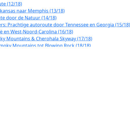
te (12/18)
rkansas naar Memphis (13/18)
te door de Natuur (14/18)
ers: Prachtige autoroute door Tennessee en Georgia (15/18
ë en West-Noord-Carolina (16/18)
oky Mountains & Cherohala Skyway (17/18)
Smoky Mountains tot Blowing Rock (18/18)