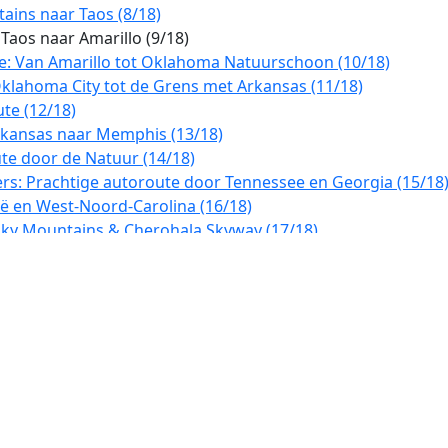
ains naar Taos (8/18)
aos naar Amarillo (9/18)
e: Van Amarillo tot Oklahoma Natuurschoon (10/18)
klahoma City tot de Grens met Arkansas (11/18)
te (12/18)
rkansas naar Memphis (13/18)
te door de Natuur (14/18)
ers: Prachtige autoroute door Tennessee en Georgia (15/18
ë en West-Noord-Carolina (16/18)
oky Mountains & Cherohala Skyway (17/18)
Smoky Mountains tot Blowing Rock (18/18)