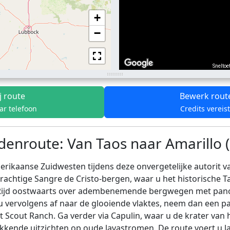
+
−
Sneltoe
j route
Bewerk rout
ar telefoon
Credits vereis
nroute: Van Taos naar Amarillo (
erikaanse Zuidwesten tijdens deze onvergetelijke autorit v
erachtige Sangre de Cristo-bergen, waar u het historische T
Rijd oostwaarts over adembenemende bergwegen met panor
 u vervolgens af naar de glooiende vlaktes, neem dan een p
nt Scout Ranch. Ga verder via Capulin, waar u de krater va
kende uitzichten op oude lavastromen. De route voert u l