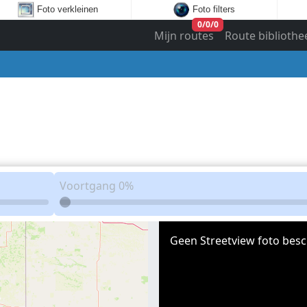
Foto verkleinen
Foto filters
0
/
0
/
0
Mijn routes
Route bibliothe
Voortgang
0%
Geen Streetview foto besc