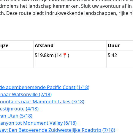
dmolens het landschap kenmerken. Sluit uw avontuur af in
ch. Deze route biedt indrukwekkende landschappen, rijke hi
ijze
Afstand
Duur
n
519.8km (14📍)
5:42
r de adembenemende Pacific Coast (1/18)
 naar Watsonville (2/18)
Mountains naar Mammoth Lakes (3/18)
stijnroute (4/18)
an Utah (5/18)
Canyon tot Monument Valley (6/18)
ay: Een Betoverende Zuidwestelijke Roadtrip (7/18)