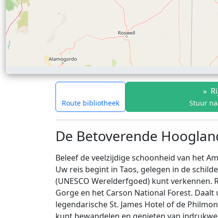
»
Ri
Route bibliotheek
Stuur na
De Betoverende Hooglande
Beleef de veelzijdige schoonheid van het Am
Uw reis begint in Taos, gelegen in de schild
(UNESCO Werelderfgoed) kunt verkennen. 
Gorge en het Carson National Forest. Daalt
legendarische St. James Hotel of de Philmo
kunt bewandelen en genieten van indrukwek