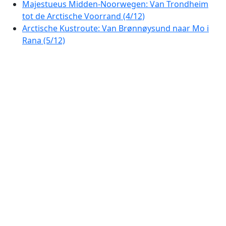
Majestueus Midden-Noorwegen: Van Trondheim
tot de Arctische Voorrand (4/12)
Arctische Kustroute: Van Brønnøysund naar Mo i
Rana (5/12)
Noorwegen's Kustroute: Van Mo i Rana naar de
Poort van de Lofoten (6/12)
Arctisch Fjordenavontuur: Prachtige Autorit van
Tjeldsund naar Sortland (7/12)
Arctische Fjorden en Bergen: Een Adembenemende
Autorit van Harstad naar Tromsø (8/12)
Schitterende Autoroute: Van Harstad naar Andøy
langs de Fjorden van Vesterålen (9/12)
Arctische Fjorden en Bergen: De Prachtige
Autoroute van Tromsø naar Nordkjosbotn (10/12)
Arctische Panoramaroute: Fjorden en Bergen van
Noord-Noorwegen (11/12)
Scenic route door Lapland: van Kautokeino naar
het Noordkaap-schiereiland (12/12)