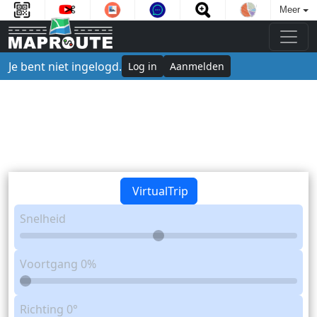
Meer
Je bent niet ingelogd.
Log in
Aanmelden
VirtualTrip
Snelheid
Voortgang
0%
Richting
0°