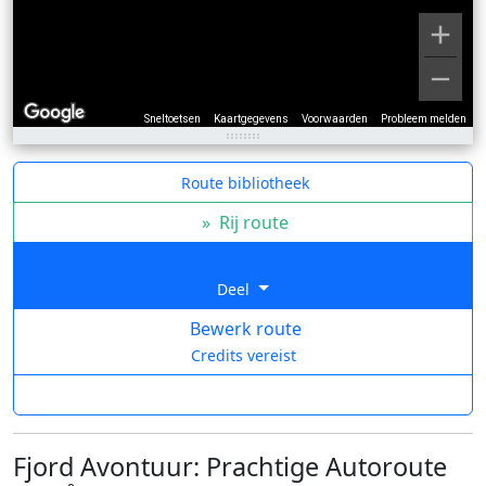
Sneltoetsen
Kaartgegevens
Voorwaarden
Probleem melden
Route bibliotheek
»
Rij route
Deel
Bewerk route
Credits vereist
Fjord Avontuur: Prachtige Autoroute