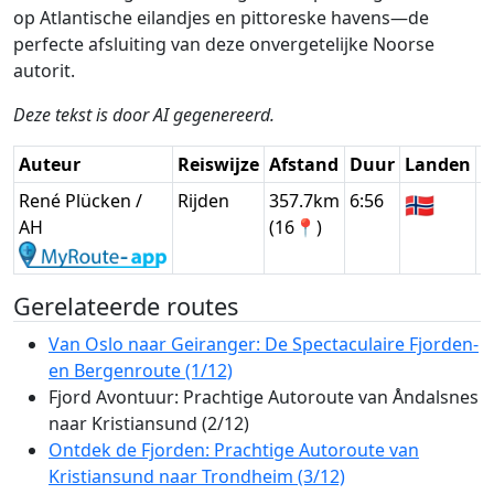
op Atlantische eilandjes en pittoreske havens—de
perfecte afsluiting van deze onvergetelijke Noorse
autorit.
Deze tekst is door AI gegenereerd.
Auteur
Reiswijze
Afstand
Duur
Landen
D
René Plücken /
Rijden
357.7km
6:56
🇳🇴
G
AH
(16📍)
Gerelateerde routes
Van Oslo naar Geiranger: De Spectaculaire Fjorden-
en Bergenroute (1/12)
Fjord Avontuur: Prachtige Autoroute van Åndalsnes
naar Kristiansund (2/12)
Ontdek de Fjorden: Prachtige Autoroute van
Kristiansund naar Trondheim (3/12)