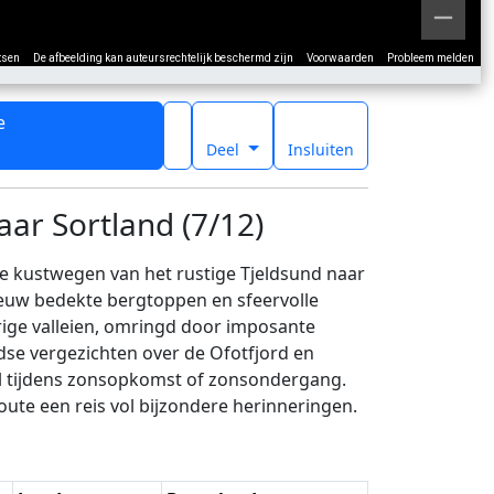
tsen
De afbeelding kan auteursrechtelijk beschermd zijn
Voorwaarden
Probleem melden
e
t
Deel
Insluiten
aar Sortland (7/12)
e kustwegen van het rustige Tjeldsund naar
eeuw bedekte bergtoppen en sfeervolle
rige valleien, omringd door imposante
dse vergezichten over de Ofotfjord en
al tijdens zonsopkomst of zonsondergang.
oute een reis vol bijzondere herinneringen.