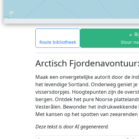
»
Ri
Route bibliotheek
Stuur na
Arctisch Fjordenavontuur:
Maak een onvergetelijke autorit door de i
het levendige Sortland. Onderweg geniet je
vissersdorpjes. Hoogtepunten zijn de overs
bergen. Ontdek het pure Noorse plattelands
Vesterålen. Bewonder het indrukwekkende kl
Met kansen op het spotten van zeearenden en
Deze tekst is door AI gegenereerd.