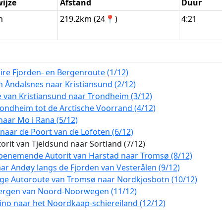
wijze
Afstand
Duur
n
219.2km (24📍)
4:21
ire Fjorden- en Bergenroute (1/12)
n Åndalsnes naar Kristiansund (2/12)
 van Kristiansund naar Trondheim (3/12)
ndheim tot de Arctische Voorrand (4/12)
aar Mo i Rana (5/12)
aar de Poort van de Lofoten (6/12)
orit van Tjeldsund naar Sortland (7/12)
benemende Autorit van Harstad naar Tromsø (8/12)
ar Andøy langs de Fjorden van Vesterålen (9/12)
tige Autoroute van Tromsø naar Nordkjosbotn (10/12)
Bergen van Noord-Noorwegen (11/12)
ino naar het Noordkaap-schiereiland (12/12)