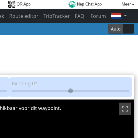
QR App
Nep Chat App
Meer
ek
Route editor
TripTracker
FAQ
Forum
Auto
Richting
0°
hikbaar voor dit waypoint.