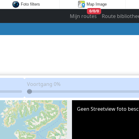
Foto filters
Map Image
0
/
0
/
0
Mijn routes
Route bibliothe
Voortgang
0%
Geen Streetview foto besc