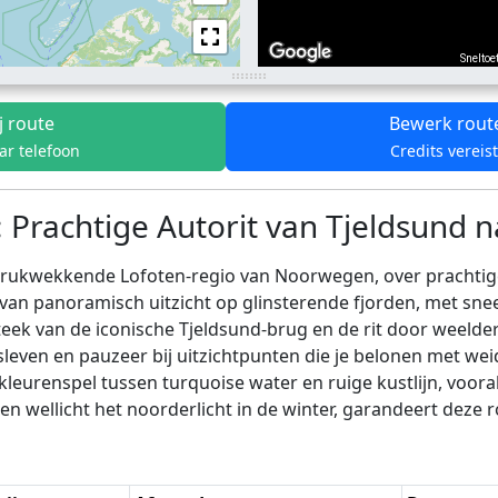
Sneltoe
j route
Bewerk rout
ar telefoon
Credits vereis
 Prachtige Autorit van Tjeldsund n
ndrukwekkende Lofoten-regio van Noorwegen, over prachtig
 van panoramisch uitzicht op glinsterende fjorden, met sn
teek van de iconische Tjeldsund-brug en de rit door weelde
leven en pauzeer bij uitzichtpunten die je belonen met wei
eurenspel tussen turquoise water en ruige kustlijn, voor
 wellicht het noorderlicht in de winter, garandeert deze r