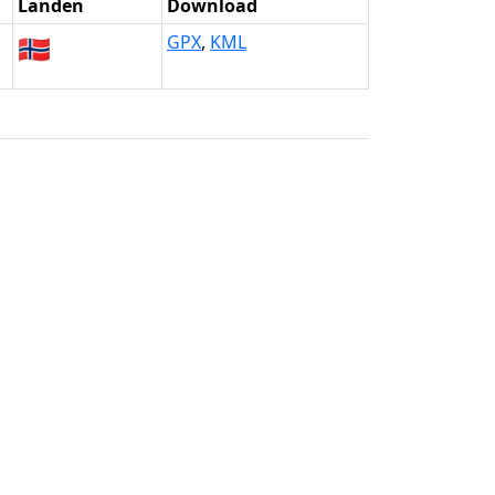
Landen
Download
🇳🇴
GPX
,
KML