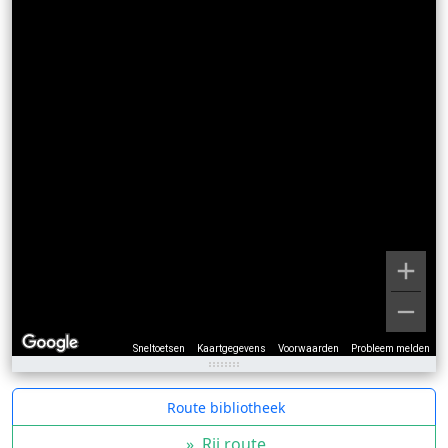
Sneltoetsen
Kaartgegevens
Voorwaarden
Probleem melden
Route bibliotheek
»
Rij route