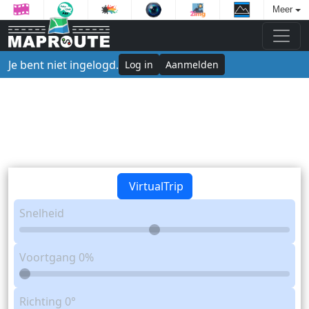
Meer
Je bent niet ingelogd.
Log in
Aanmelden
VirtualTrip
Snelheid
Voortgang
0%
Richting
0°