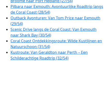
Broome naar Port Hedland (27/54)
Pilbara naar Exmouth: Avontuurlijke Roadtrip langs
de Coral Coast (28/54)
Outback Avonturen: Van Tom Price naar Exmouth
(29/54)
Scenic Drive langs de Coral Coast: Van Exmouth
naar Shark Bay (30/54)
Coral Coast Ontdekkingsroute: Wilde Kustlijnen en
Natuurschoon (31/54)
Kustroute: Van Geraldton naar Perth – Een
Schilderachtige Roadtrip (32/54)
Scenic Tour door de Perth Hills & Verborgen
Valleien (33/54)
Avon Valley Ontdekkingsroute: Rondrit van Perth
naar Toodyay (34/54)
Prachtige Autoroute van Perth naar Albany: Ontdek
de Zuidkust van West-Australië (35/54)
Ontdekkingsreis langs de Zuidkust: Van Albany
naar Esperance (36/54)