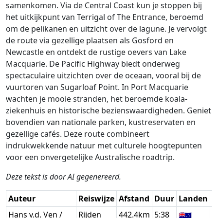
samenkomen. Via de Central Coast kun je stoppen bij
het uitkijkpunt van Terrigal of The Entrance, beroemd
om de pelikanen en uitzicht over de lagune. Je vervolgt
de route via gezellige plaatsen als Gosford en
Newcastle en ontdekt de rustige oevers van Lake
Macquarie. De Pacific Highway biedt onderweg
spectaculaire uitzichten over de oceaan, vooral bij de
vuurtoren van Sugarloaf Point. In Port Macquarie
wachten je mooie stranden, het beroemde koala-
ziekenhuis en historische bezienswaardigheden. Geniet
bovendien van nationale parken, kustreservaten en
gezellige cafés. Deze route combineert
indrukwekkende natuur met culturele hoogtepunten
voor een onvergetelijke Australische roadtrip.
Deze tekst is door AI gegenereerd.
Auteur
Reiswijze
Afstand
Duur
Landen
D
Hans v.d. Ven /
Rijden
442.4km
5:38
🇦🇺
G