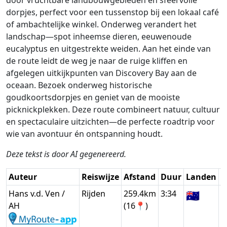
dorpjes, perfect voor een tussenstop bij een lokaal café
of ambachtelijke winkel. Onderweg verandert het
landschap—spot inheemse dieren, eeuwenoude
eucalyptus en uitgestrekte weiden. Aan het einde van
de route leidt de weg je naar de ruige kliffen en
afgelegen uitkijkpunten van Discovery Bay aan de
oceaan. Bezoek onderweg historische
goudkoortsdorpjes en geniet van de mooiste
picknickplekken. Deze route combineert natuur, cultuur
en spectaculaire uitzichten—de perfecte roadtrip voor
wie van avontuur én ontspanning houdt.
Deze tekst is door AI gegenereerd.
Auteur
Reiswijze
Afstand
Duur
Landen
D
Hans v.d. Ven /
Rijden
259.4km
3:34
🇦🇺
G
AH
(16📍)