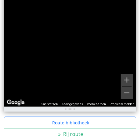
Sneltoetsen
Kaartgegevens
Voorwaarden
Probleem melden
Route bibliotheek
»
Rij route