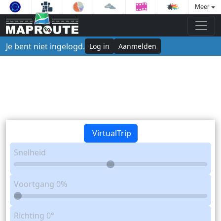
Meer
Je bent niet ingelogd.
Log in
Aanmelden
VirtualTrip
Snelheid
Voortgang
0%
Richting
0°