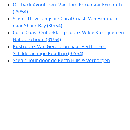
Outback Avonturen: Van Tom Price naar Exmouth
(29/54)
Scenic Drive langs de Coral Coast: Van Exmouth
naar Shark Bay (30/54)
Coral Coast Ontdekkingsroute: Wilde Kustlijnen en
Natuurschoon (31/54)
Kustroute: Van Geraldton naar Perth – Een
Schilderachtige Roadtrip (32/54)
Scenic Tour door de Perth Hills & Verborgen
Valleien (33/54)
Avon Valley Ontdekkingsroute: Rondrit van Perth
naar Toodyay (34/54)
Prachtige Autoroute van Perth naar Albany: Ontdek
de Zuidkust van West-Australië (35/54)
Ontdekkingsreis langs de Zuidkust: Van Albany
naar Esperance (36/54)
Golden Outback Explorer: Roadtrip van Esperance
naar Coolgardie (37/54)
Goudvelden & Outback: Een Avontuurlijke Rondreis